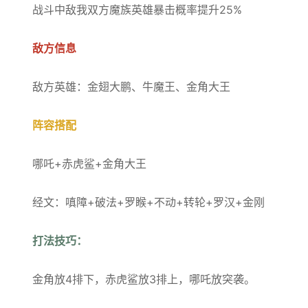
战斗中敌我双方魔族英雄暴击概率提升25%
敌方信息
敌方英雄：金翅大鹏、牛魔王、金角大王
阵容搭配
哪吒+赤虎鲨+金角大王
经文：嗔障+破法+罗睺+不动+转轮+罗汉+金刚
打法技巧：
金角放4排下，赤虎鲨放3排上，哪吒放突袭。