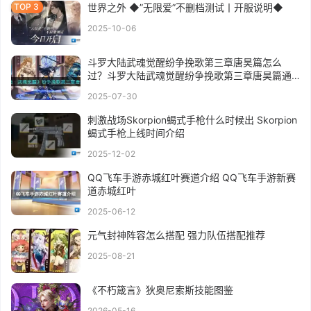
世界之外 ◆”无限爱”不删档测试丨开服说明◆
2025-10-06
斗罗大陆武魂觉醒纷争挽歌第三章唐昊篇怎么
过？斗罗大陆武魂觉醒纷争挽歌第三章唐昊篇通
关攻略
2025-07-30
刺激战场Skorpion蝎式手枪什么时候出 Skorpion
蝎式手枪上线时间介绍
2025-12-02
QQ飞车手游赤城红叶赛道介绍 QQ飞车手游新赛
道赤城红叶
2025-06-12
元气封神阵容怎么搭配 强力队伍搭配推荐
2025-08-21
《不朽箴言》狄奥尼索斯技能图鉴
2026-05-16