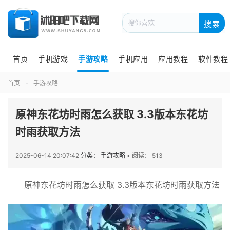
搜索
首页
手机游戏
手游攻略
手机应用
应用教程
软件教程
首页
手游攻略
原神东花坊时雨怎么获取 3.3版本东花坊
时雨获取方法
2025-06-14 20:07:42
分类： 手游攻略
•
阅读： 513
原神东花坊时雨怎么获取 3.3版本东花坊时雨获取方法