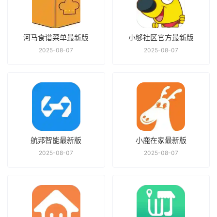
河马食谱菜单最新版
小够社区官方最新版
2025-08-07
2025-08-07
航邦智能最新版
小鹿在家最新版
2025-08-07
2025-08-07