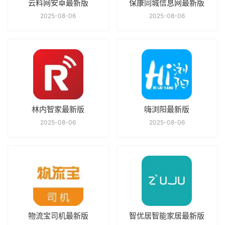
云料网安卓最新版
保康同城信息网最新版
2025-08-06
2025-08-06
林内智家最新版
嗨浏阳最新版
2025-08-06
2025-08-06
物流宝司机最新版
智优居智能家居最新版