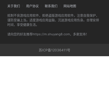
关于我们
用户协议
联系我们
网站地图
抵制不良游戏应用软件，拒绝盗版游戏应用软件。注意自我保护，
谨防受骗上当。适度游戏应用益脑，沉迷游戏应用伤身。合理安排
时间，享受健康生活。
请向您的好友推荐https://m.shuyang8.com，多谢支持！
苏ICP备12036411号