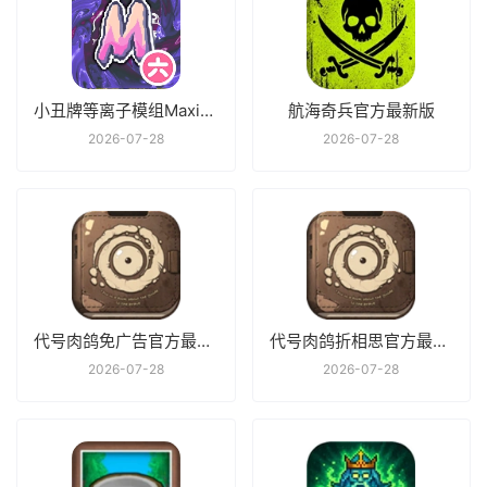
小丑牌等离子模组Maximus官方最新版
航海奇兵官方最新版
2026-07-28
2026-07-28
代号肉鸽免广告官方最新版
代号肉鸽折相思官方最新版
2026-07-28
2026-07-28