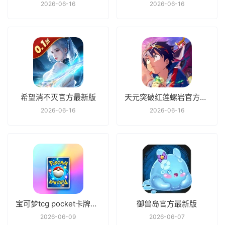
2026-06-16
2026-06-16
希望消不灭官方最新版
天元突破红莲螺岩官方最新版
2026-06-16
2026-06-16
宝可梦tcg pocket卡牌官方口袋版
御兽岛官方最新版
2026-06-09
2026-06-07