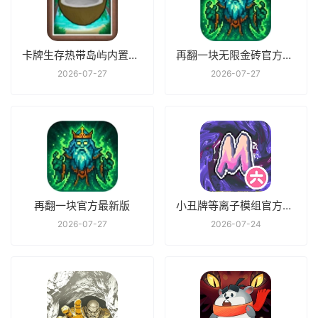
卡牌生存热带岛屿内置修改器官方最新版
再翻一块无限金砖官方最新版
2026-07-27
2026-07-27
再翻一块官方最新版
小丑牌等离子模组官方最新版
2026-07-27
2026-07-24