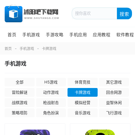
搜索
首页
手机游戏
手游攻略
手机应用
应用教程
软件教程
首页
手机游戏
卡牌游戏
手机游戏
全部
H5游戏
体育竞技
其它游戏
冒险解谜
动作游戏
卡牌游戏
回合网游
战棋游戏
枪战射击
模拟经营
益智休闲
策略塔防
角色扮演
音乐游戏
飞行游戏