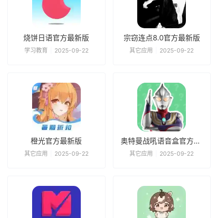
烧饼日语官方最新版
宗窃连点8.0官方最新版
学习教育
2025-09-22
其它应用
2025-09-22
橙光官方最新版
奥特曼战吼语音盒官方最新版
其它应用
2025-09-22
其它应用
2025-09-22