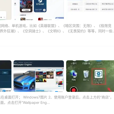
门网络、单机游戏，比如《英雄联盟》、《暗区突围：无限》、《极限竞
界外狂潮》、《空洞骑士》、《文明6》、《无畏契约》等等，同时一些
后在桌面打开； Windows7图片 2、使用账户登录后，点击上方的“商店”，
点击打开“Wallpaper Eng...