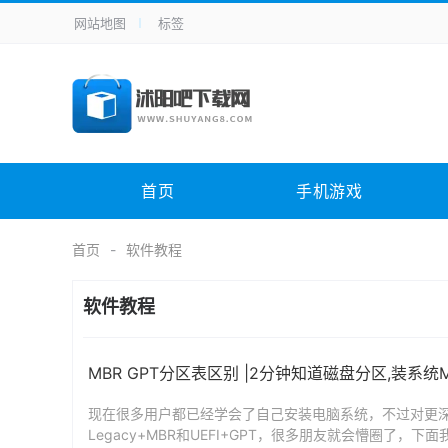
网站地图
标签
全站导航
手机应用
主题美化
其它应用
商
手机游戏
H5游戏
体育竞技
其
电脑软件
其它类别
图形软件
安
首页
手机游戏
应用教程
手游攻略
未分类
综
首页
软件教程
软件教程
MBR GPT分区表区别 |2分钟知道磁盘分区,装系统
现在很多用户都已经学会了自己安装电脑系统，不过对更
Legacy+MBR和UEFI+GPT，很多朋友就会懵圈