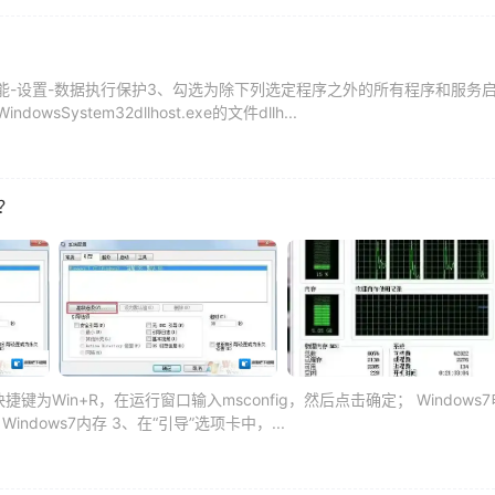
性能-设置-数据执行保护3、勾选为除下列选定程序之外的所有程序和服务
System32dllhost.exe的文件dllh...
？
键为Win+R，在运行窗口输入msconfig，然后点击确定； Windows7
dows7内存 3、在“引导”选项卡中，...