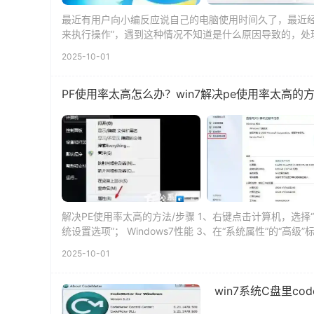
最近有用户向小编反应说自己的电脑使用时间久了，最近
来执行操作”，遇到这种情况不知道是什么原因导致的，处理
与之关联来...
2025-10-01
PF使用率太高怎么办？win7解决pe使用率太高的
解决PE使用率太高的方法/步骤 1、右键点击计算机，选择“
统设置选项”； Windows7性能 3、在“系统属性”的“高
2025-10-01
win7系统C盘里cod