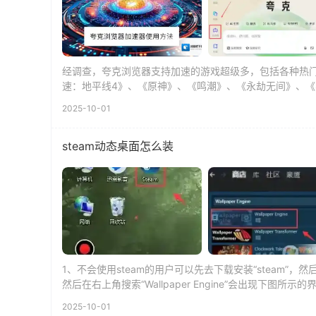
经调查，夸克浏览器支持加速的游戏超级多，包括各种热
速：地平线4》、《原神》、《鸣潮》、《永劫无间》、《
戏平台比如Stea...
2025-10-01
steam动态桌面怎么装
1、不会使用steam的用户可以先去下载安装“steam”，然
然后在右上角搜索“Wallpaper Engine”会出现下图所示的界面，
2025-10-01