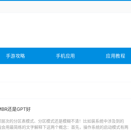
务办公
媒体影音
学习教育
拍照美颜
它游戏
冒险解谜
动作游戏
卡牌游戏
全相关
应用软件
影音软件
插件下载
手游攻略
手机应用
应用教程
合其它
软件教程
MBR还是GPT好
深层次的分区表模式、分区模式还是模糊不清！比如装系统中涉及到的
了，下面我会用最简练的文字解释下这两个概念：首先，操作系统的启动模式有两