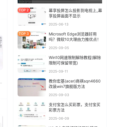
幕享投屏怎么投影到电视上_幕
享投屏画面不显示
2025-06-13
Microsoft Edge浏览器好用
吗？微软10大理由力推优点！
2025-09-05
Win10网速限制解除教程(解除
限制可保留带宽)
2025-09-11
教你宏基(acer)商祺sqn4660
能
改装win7旗舰版方法
2025-09-03
支付宝怎么买彩票，支付宝买
彩票方法
2025-06-09