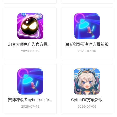
幻音大师免广告官方最新版
激光剑毁灭者官方最新版
2026-07-19
2026-07-16
赛博冲浪者cyber surfer官方最新版
Cytoid官方最新版
2026-07-15
2026-07-06