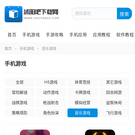
搜索
首页
手机游戏
手游攻略
手机应用
应用教程
软件教程
首页
手机游戏
音乐游戏
手机游戏
全部
H5游戏
体育竞技
其它游戏
冒险解谜
动作游戏
卡牌游戏
回合网游
战棋游戏
枪战射击
模拟经营
益智休闲
策略塔防
角色扮演
音乐游戏
飞行游戏