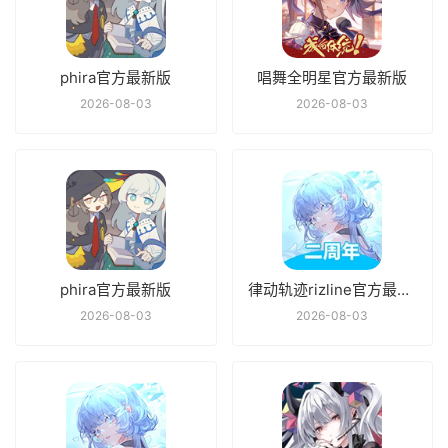
phira官方最新版
唱舞全明星官方最新版
2026-08-03
2026-08-03
phira官方最新版
律动轨迹rizline官方最新版
2026-08-03
2026-08-03