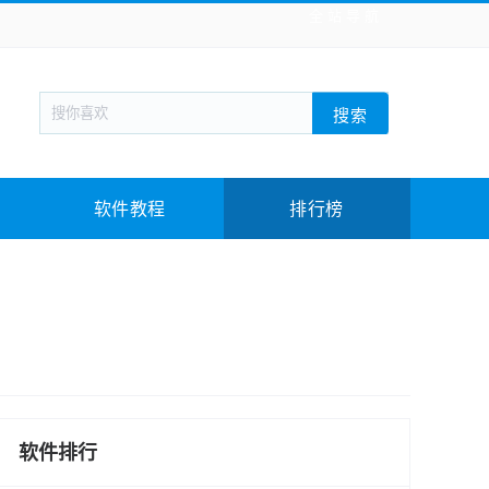
全站导航
新闻阅读
旅游出行
生活实用
社交聊天
搜索
回合网游
战棋游戏
枪战射击
模拟经营
教育教学
游戏娱乐
系统软件
素材下载
软件教程
排行榜
软件排行