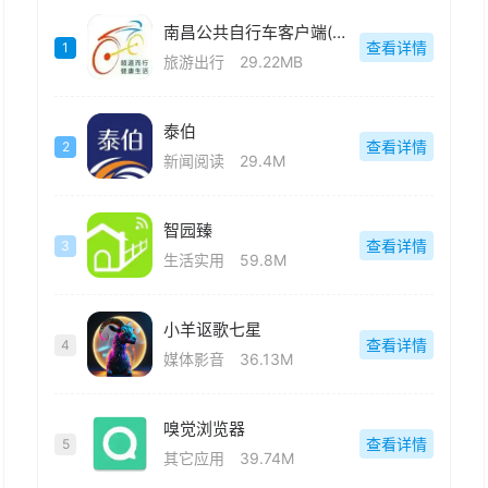
南昌公共自行车客户端(洪城乐骑行)
查看详情
1
旅游出行
29.22MB
泰伯
查看详情
2
新闻阅读
29.4M
智园臻
查看详情
3
生活实用
59.8M
小羊讴歌七星
查看详情
4
媒体影音
36.13M
嗅觉浏览器
查看详情
5
其它应用
39.74M