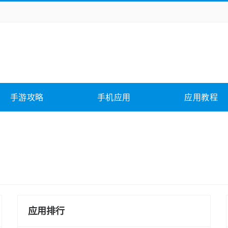
务办公
媒体影音
学习教育
拍照美颜
它游戏
冒险解谜
动作游戏
卡牌游戏
全相关
应用软件
影音软件
插件下载
手游攻略
手机应用
应用教程
合其它
软件教程
应用排行