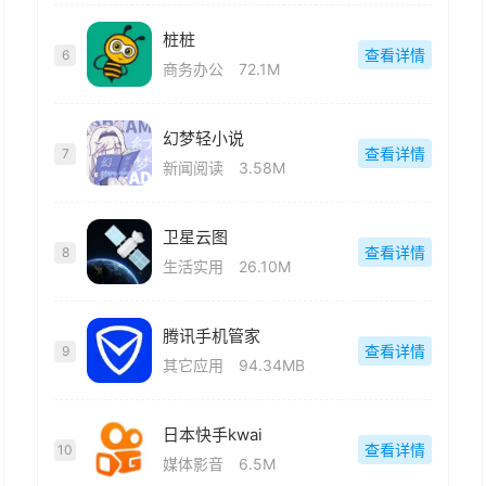
桩桩
查看详情
6
商务办公
72.1M
幻梦轻小说
查看详情
7
新闻阅读
3.58M
卫星云图
查看详情
8
生活实用
26.10M
腾讯手机管家
查看详情
9
其它应用
94.34MB
日本快手kwai
查看详情
10
媒体影音
6.5M