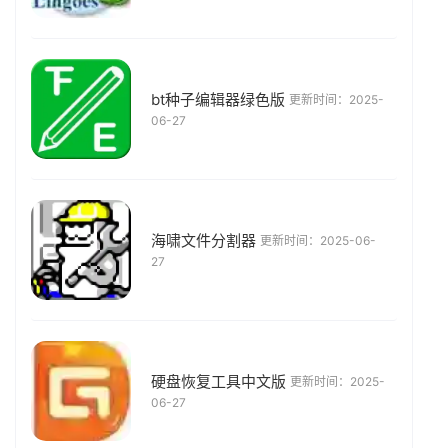
bt种子编辑器绿色版
更新时间：2025-
06-27
海啸文件分割器
更新时间：2025-06-
27
硬盘恢复工具中文版
更新时间：2025-
06-27