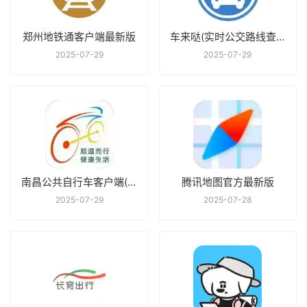
郑州地铁通客户端最新版
车来哒(实时公交路线查询)官方最新版
2025-07-29
2025-07-29
南昌公共自行车客户端(洪城乐骑行)最新版
腾讯地图官方最新版
2025-07-29
2025-07-28