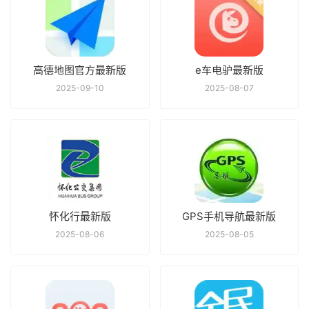
高德地图官方最新版
e车电驴最新版
2025-09-10
2025-08-07
怀化行最新版
GPS手机导航最新版
2025-08-06
2025-08-05