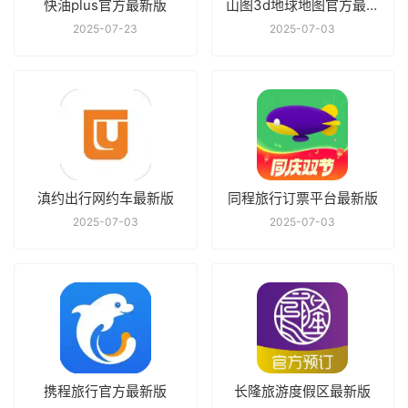
快油plus官方最新版
山图3d地球地图官方最新版
2025-07-23
2025-07-03
滇约出行网约车最新版
同程旅行订票平台最新版
2025-07-03
2025-07-03
携程旅行官方最新版
长隆旅游度假区最新版