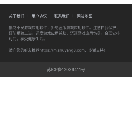
关于我们
用户协议
联系我们
网站地图
抵制不良游戏应用软件，拒绝盗版游戏应用软件。注意自我保护，
谨防受骗上当。适度游戏应用益脑，沉迷游戏应用伤身。合理安排
时间，享受健康生活。
请向您的好友推荐https://m.shuyang8.com，多谢支持！
苏ICP备12036411号