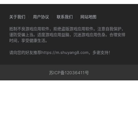
关于我们
用户协议
联系我们
网站地图
抵制不良游戏应用软件，拒绝盗版游戏应用软件。注意自我保护，
谨防受骗上当。适度游戏应用益脑，沉迷游戏应用伤身。合理安排
时间，享受健康生活。
请向您的好友推荐https://m.shuyang8.com，多谢支持！
苏ICP备12036411号