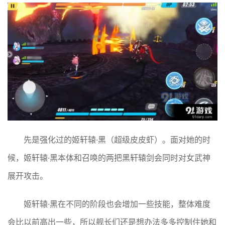
先是强化过的姬轩辕·黑（超级皮皮虾）。面对她的时
候，姬轩辕·黑本体和召唤的两把黑轩辕剑会同时对女武神
展开攻击。
姬轩辕·黑在不同的阶段也会增加一些技能，整体难度
会比以前高出一些，所以舰长们还是想办法多多控制住她和