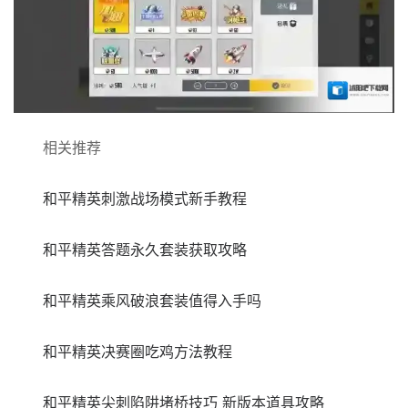
相关推荐
和平精英刺激战场模式新手教程
和平精英答题永久套装获取攻略
和平精英乘风破浪套装值得入手吗
和平精英决赛圈吃鸡方法教程
和平精英尖刺陷阱堵桥技巧 新版本道具攻略