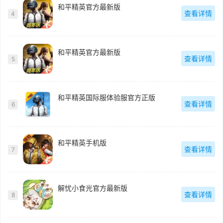
和平精英官方最新版
查看详情
4
和平精英官方最新版
查看详情
5
和平精英国际服体验服官方正版
查看详情
6
和平精英手机版
查看详情
7
解忧小食光官方最新版
查看详情
8