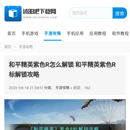
搜索
首页
手机游戏
手游攻略
手机应用
应用教程
软件教程
首页
手游攻略
和平精英紫色R怎么解锁 和平精英紫色R
标解锁攻略
2025-06-18 21:39:51
分类： 手游攻略
•
阅读： 162