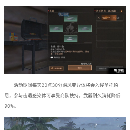
活动期间每天20点30分飓风变异体将会入侵圣托帕
尼，参与击退感染体可享受商队扶持，武器耐久消耗降低
90%。