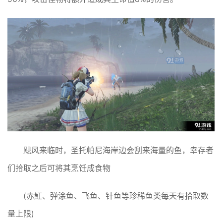
飓风来临时，圣托帕尼海岸边会刮来海量的鱼，幸存者
们拾取之后可将其烹饪成食物
(赤魟、弹涂鱼、飞鱼、针鱼等珍稀鱼类每天有拾取数
量上限)