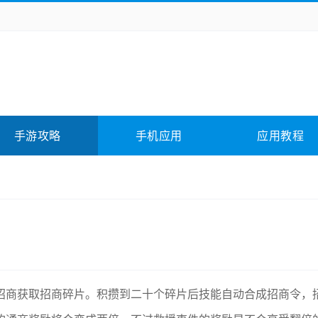
务办公
媒体影音
学习教育
拍照美颜
它游戏
冒险解谜
动作游戏
卡牌游戏
全相关
应用软件
影音软件
插件下载
手游攻略
手机应用
应用教程
合其它
软件教程
招商获取招商碎片。积攒到二十个碎片后技能自动合成招商令，