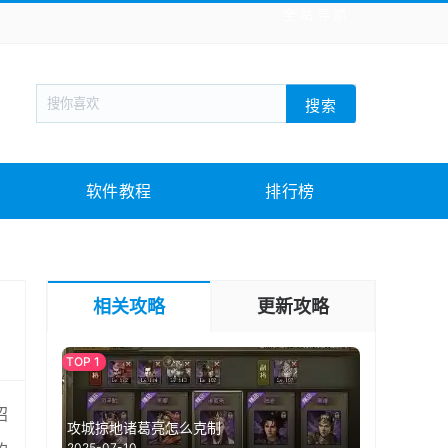
全站导航
新闻阅读
旅游出行
生活实用
社交聊天
搜索
回合网游
战棋游戏
枪战射击
模拟经营
教育教学
游戏娱乐
系统软件
素材下载
软件教程
排行榜
相关攻略
更新攻略
招
攻城掠地诸葛亮怎么克制
2025-07-10