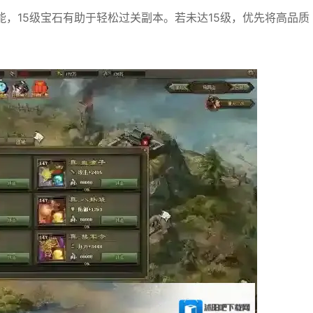
能，15级宝石有助于轻松过关副本。若未达15级，优先将高品质