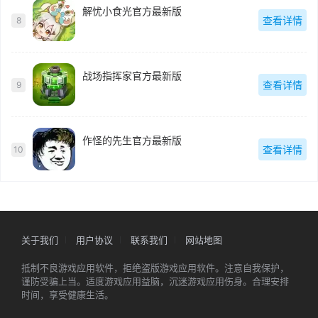
解忧小食光官方最新版
查看详情
8
战场指挥家官方最新版
查看详情
9
作怪的先生官方最新版
查看详情
10
关于我们
用户协议
联系我们
网站地图
抵制不良游戏应用软件，拒绝盗版游戏应用软件。注意自我保护，
谨防受骗上当。适度游戏应用益脑，沉迷游戏应用伤身。合理安排
时间，享受健康生活。