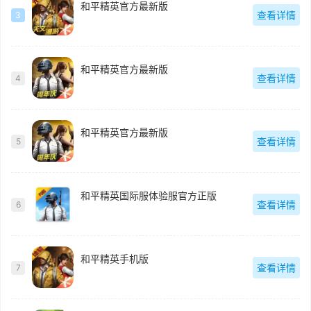
和平精英官方最新版
查看详情
3
和平精英官方最新版
查看详情
4
和平精英官方最新版
查看详情
5
和平精英国际服体验服官方正版
查看详情
6
和平精英手机版
查看详情
7