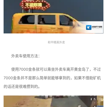
和平精英外卖
外卖车使用方法：
使用7000金条就可以乘坐外卖车离开黄金岛了，不过
7000金条并不是那么简单就能够拿到的，如果不借助矿机
的话还是很难攒到的。