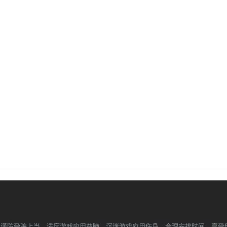
，谨防受骗上当。适度游戏应用益脑，沉迷游戏应用伤身。合理安排时间，享受