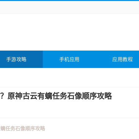
务办公
媒体影音
学习教育
拍照美颜
它游戏
冒险解谜
动作游戏
卡牌游戏
全相关
应用软件
影音软件
插件下载
手游攻略
手机应用
应用教程
合其它
软件教程
？原神古云有螭任务石像顺序攻略
有螭任务石像顺序攻略