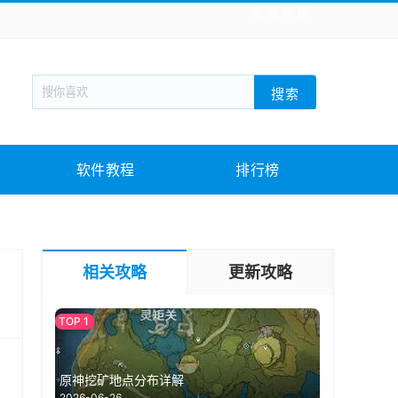
全站导航
新闻阅读
旅游出行
生活实用
社交聊天
搜索
回合网游
战棋游戏
枪战射击
模拟经营
教育教学
游戏娱乐
系统软件
素材下载
软件教程
排行榜
相关攻略
更新攻略
原神挖矿地点分布详解
2026-06-26