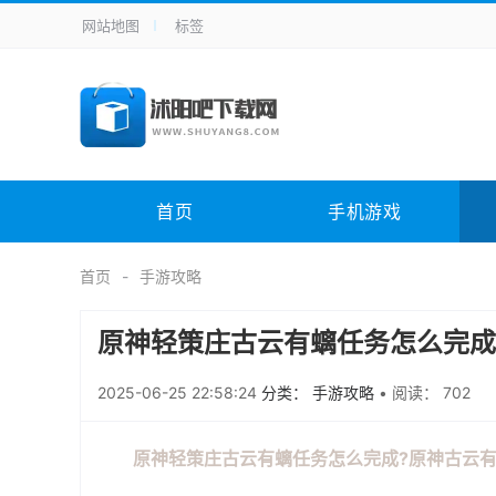
网站地图
标签
全站导航
手机应用
主题美化
其它应用
商
手机游戏
H5游戏
体育竞技
其
电脑软件
其它类别
图形软件
安
首页
手机游戏
应用教程
手游攻略
未分类
综
首页
手游攻略
原神轻策庄古云有螭任务怎么完成
2025-06-25 22:58:24
分类： 手游攻略
•
阅读： 702
原神轻策庄古云有螭任务怎么完成?原神古云