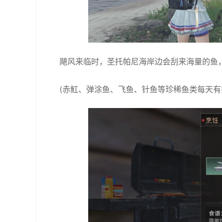
飓风来临时，圣托帕尼海岸边会刮来海量的鱼
(赤魟、弹涂鱼、飞鱼、针鱼等珍稀鱼类每天有