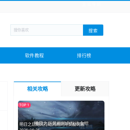
全站导航
新闻阅读
旅游出行
生活实用
社交聊天
搜索
回合网游
战棋游戏
枪战射击
模拟经营
教育教学
游戏娱乐
系统软件
素材下载
软件教程
排行榜
相关攻略
更新攻略
，
明日之后飓风行动风雨同舟奖励详解
2026-06-25