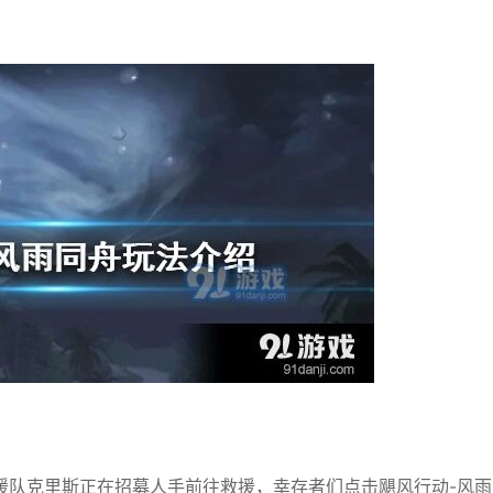
援队克里斯正在招募人手前往救援，幸存者们点击飓风行动-风雨