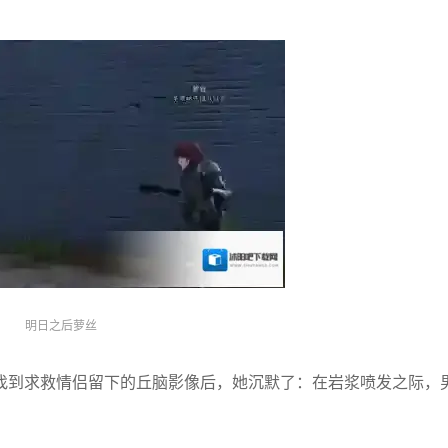
。
明日之后萝丝
找到求救情侣留下的丘脑影像后，她沉默了：在岩浆喷发之际，