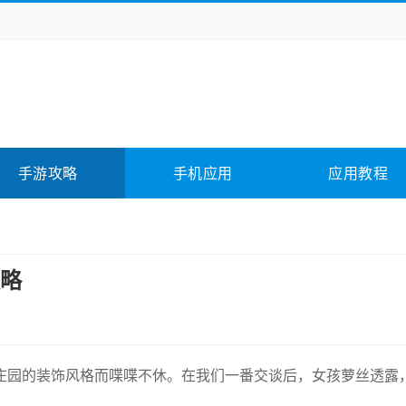
务办公
媒体影音
学习教育
拍照美颜
它游戏
冒险解谜
动作游戏
卡牌游戏
全相关
应用软件
影音软件
插件下载
手游攻略
手机应用
应用教程
合其它
软件教程
略
庄园的装饰风格而喋喋不休。在我们一番交谈后，女孩萝丝透露