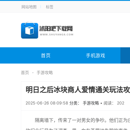
网站地图
标签
全站导航
手机应用
主题美化
其它应用
商
手机游戏
H5游戏
体育竞技
其
电脑软件
其它类别
图形软件
安
首页
手机游戏
应用教程
手游攻略
未分类
综
首页
手游攻略
明日之后冰块商人爱情通关玩法攻
2025-06-26 08:09:58
分类： 手游攻略
•
阅读： 202
隔离墙下，传来了一对男女的争吵。他们正为