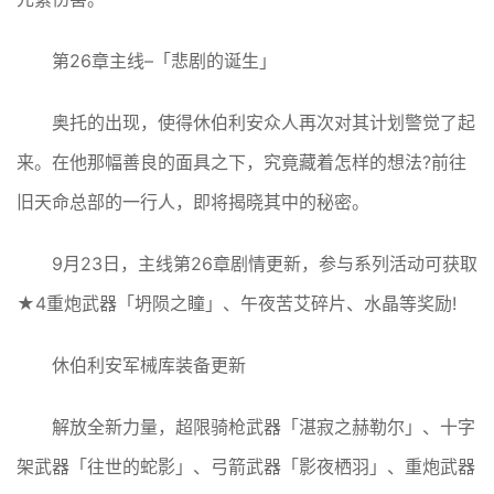
第26章主线–「悲剧的诞生」
奥托的出现，使得休伯利安众人再次对其计划警觉了起
来。在他那幅善良的面具之下，究竟藏着怎样的想法?前往
旧天命总部的一行人，即将揭晓其中的秘密。
9月23日，主线第26章剧情更新，参与系列活动可获取
★4重炮武器「坍陨之瞳」、午夜苦艾碎片、水晶等奖励!
休伯利安军械库装备更新
解放全新力量，超限骑枪武器「湛寂之赫勒尔」、十字
架武器「往世的蛇影」、弓箭武器「影夜栖羽」、重炮武器