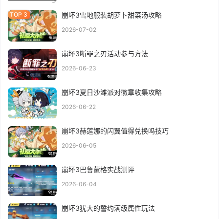
崩坏3雪地服装胡萝卜甜菜汤攻略
2026-07-02
崩坏3断罪之刃活动参与方法
2026-06-23
崩坏3夏日沙滩派对徽章收集攻略
2026-06-22
崩坏3赫莲娜的闪翼值得兑换吗技巧
2026-06-05
崩坏3巴鲁蒙格实战测评
2026-06-04
崩坏3犹大的誓约满级属性玩法