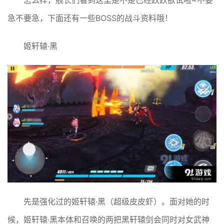
急不要急，下面还有一些BOSS的战斗资料哦！
姬轩辕·黑
先是强化过的姬轩辕·黑（超级皮皮虾）。面对她的时
候，姬轩辕·黑本体和召唤的两把黑轩辕剑会同时对女武神