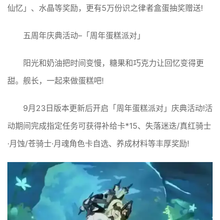
仙忆」、水晶等奖励，更有5万份识之律者盒蛋抽奖赠送!
五周年庆典活动–「周年蛋糕派对」
阳光和奶油把时间变慢，糖果和巧克力让回忆变得更
甜。舰长，一起来做蛋糕吧!
9月23日版本更新后开启「周年蛋糕派对」庆典活动!活
动期间完成指定任务可获得补给卡*15、失落迷迭/真红骑士
·月蚀/苍骑士·月魂角色卡自选、养成材料等丰厚奖励!