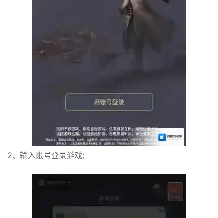
2、输入账号登录游戏;