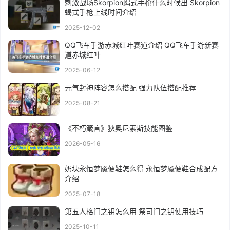
刺激战场Skorpion蝎式手枪什么时候出 Skorpion
蝎式手枪上线时间介绍
2025-12-02
QQ飞车手游赤城红叶赛道介绍 QQ飞车手游新赛
道赤城红叶
2025-06-12
元气封神阵容怎么搭配 强力队伍搭配推荐
2025-08-21
《不朽箴言》狄奥尼索斯技能图鉴
2026-05-16
奶块永恒梦魇便鞋怎么得 永恒梦魇便鞋合成配方
介绍
2025-07-18
第五人格门之钥怎么用 祭司门之钥使用技巧
2025-10-11