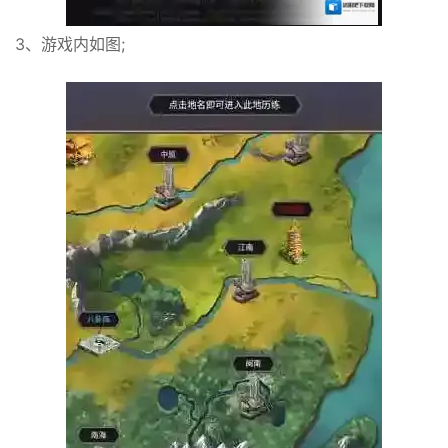
3、游戏内如图;