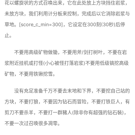
花以螺旋状的方式召唤出来，它在此处放上方块挡住岩浆，
未放方块，我们利用计分板来控制，完成后以它消除岩浆与
草地。[score_c_min=300]，它设定在300刻(30秒)后停
止。
不要用高级矿物做锄，不要用斧/剑打树叶，不要在岩
浆附近挂机或打怪(小心被怪打落岩浆)不要用低级镐挖高级
矿物，不要用铁锹挖雪。
没有充足准备千万不要去末地和下界，不要挖自己站的
方块，不要打狼，不要因为钻石而冒险，不要打铁巨人，有
剪刀不要杀羊，不要打一群豬人(除非你有超强的钻石裝)，
不要一次过召唤很多凋零。