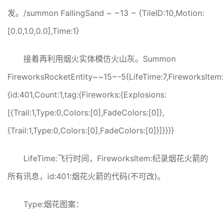
发。/summon FallingSand ~ ~13 ~ {TileID:10,Motion:
[0.0,1.0,0.0],Time:1}
接着再利用烟火实体模仿火山灰。Summon
FireworksRocketEntity~~15~-5{LifeTime:7,FireworksItem
{id:401,Count:1,tag:{Fireworks:{Explosions:
[{Trail:1,Type:0,Colors:[0],FadeColors:[0]},
{Trail:1,Type:0,Colors:[0],FadeColors:[0]}]}}}}
LifeTime:飞行时间，FireworksItem:纪录烟花火箭的
所有讯息，id:401:烟花火箭的代码(不可改)。
Type:烟花图案：