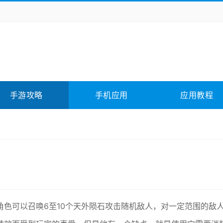
务办公
媒体影音
学习教育
拍照美颜
它游戏
冒险解谜
动作游戏
卡牌游戏
全相关
应用软件
影音软件
插件下载
手游攻略
手机应用
应用教程
合其它
软件教程
色可以召唤6至10个天外陨石攻击随机敌人，对一定范围的敌