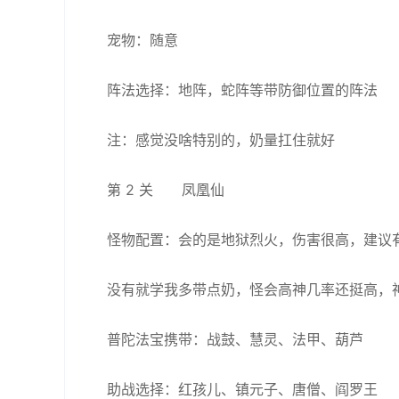
宠物：随意
阵法选择：地阵，蛇阵等带防御位置的阵法
注：感觉没啥特别的，奶量扛住就好
第 2 关 凤凰仙
怪物配置：会的是地狱烈火，伤害很高，建议
没有就学我多带点奶，怪会高神几率还挺高，
普陀法宝携带：战鼓、慧灵、法甲、葫芦
助战选择：红孩儿、镇元子、唐僧、阎罗王