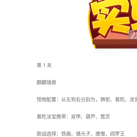
第 1 关
麒麟瑞兽
怪物配置：从左到右分别为，狮驼、普陀、龙宫
普陀法宝携带：双甲、葫芦、慧灵
助战选择：铁扇、镇元子、唐僧、阎罗王