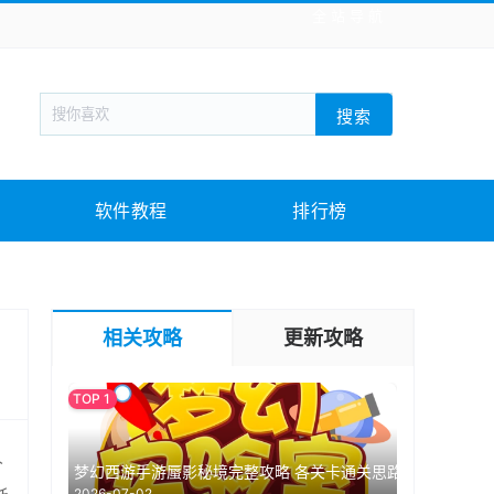
全站导航
新闻阅读
旅游出行
生活实用
社交聊天
搜索
回合网游
战棋游戏
枪战射击
模拟经营
教育教学
游戏娱乐
系统软件
素材下载
软件教程
排行榜
相关攻略
更新攻略
人
梦幻西游手游蜃影秘境完整攻略 各关卡通关思路
2026-07-02