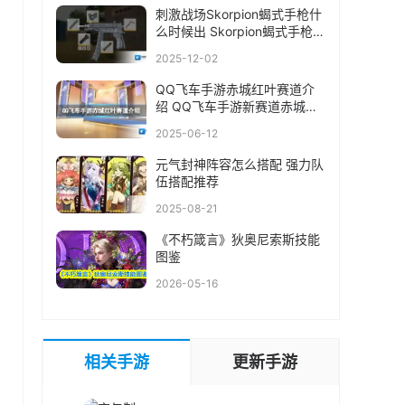
刺激战场Skorpion蝎式手枪什
么时候出 Skorpion蝎式手枪上
线时间介绍
2025-12-02
QQ飞车手游赤城红叶赛道介
绍 QQ飞车手游新赛道赤城红
叶
2025-06-12
元气封神阵容怎么搭配 强力队
伍搭配推荐
2025-08-21
《不朽箴言》狄奥尼索斯技能
图鉴
2026-05-16
相关手游
更新手游