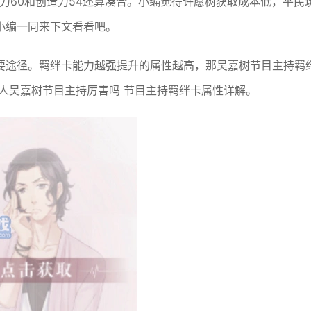
力60和创造力54还算凑合。小编觉得许愿树获取成本低，平民
小编一同来下文看看吧。
要途径。羁绊卡能力越强提升的属性越高，那吴嘉树节目主持羁
作人吴嘉树节目主持厉害吗 节目主持羁绊卡属性详解。