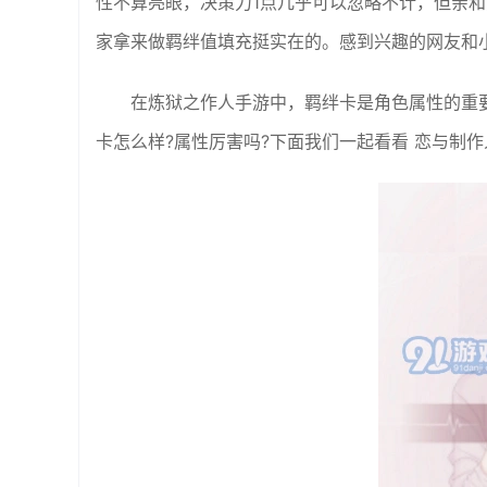
性不算亮眼，决策力1点几乎可以忽略不计，但亲和
家拿来做羁绊值填充挺实在的。感到兴趣的网友和
在炼狱之作人手游中，羁绊卡是角色属性的重
卡怎么样?属性厉害吗?下面我们一起看看 恋与制