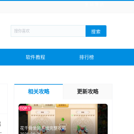
全站导航
新闻阅读
旅游出行
生活实用
社交聊天
搜索
回合网游
战棋游戏
枪战射击
模拟经营
教育教学
游戏娱乐
系统软件
素材下载
软件教程
排行榜
相关攻略
更新攻略
属
花千骨坐骑系统完整攻略
2026-06-26