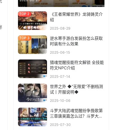
玩
《王者荣耀世界》龙骑铸灵介
绍
绊
2025-08-29
逆水寒手游白发装扮怎么获取
时装有什么效果
2025-06-15
猎魂觉醒技能符文解锁 全技能
符文NPC介绍
2025-07-14
世界之外 ◆”无限爱”不删档测
试丨开服说明◆
2025-10-06
斗罗大陆武魂觉醒纷争挽歌第
三章唐昊篇怎么过？斗罗大陆
武魂觉醒纷争挽歌第三章唐昊
2025-07-30
篇通关攻略