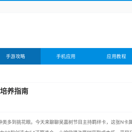
务办公
媒体影音
学习教育
拍照美颜
它游戏
冒险解谜
动作游戏
卡牌游戏
全相关
应用软件
影音软件
插件下载
手游攻略
手机应用
应用教程
合其它
软件教程
培养指南
种类多到挑花眼。今天来聊聊吴嘉树节目主持羁绊卡，这张N卡