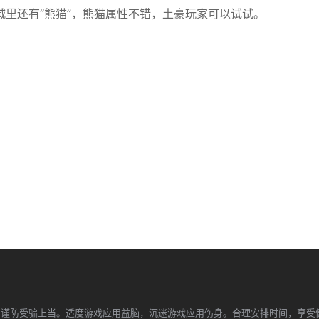
里还有“熊猫”，熊猫属性不错，土豪玩家可以试试。
，谨防受骗上当。适度游戏应用益脑，沉迷游戏应用伤身。合理安排时间，享受