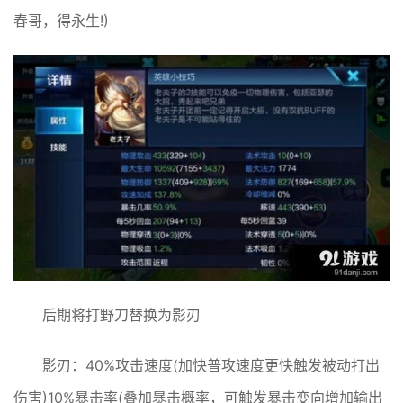
春哥，得永生!)
后期将打野刀替换为影刃
影刃：40%攻击速度(加快普攻速度更快触发被动打出
伤害)10%暴击率(叠加暴击概率，可触发暴击变向增加输出