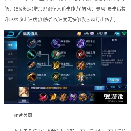
能力)5%移速(增加逃跑留人追击能力)被动：暴风-暴击后提
升50%攻击速度(加快普攻速度更快触发被动打出伤害)
配合英雄