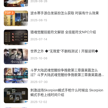
2026-06-26
逆水寒手游白发装扮怎么获取 时装有什么效果
2025-06-15
猎魂觉醒技能符文解锁 全技能符文NPC介绍
2025-07-14
世界之外 ◆”无限爱”不删档测试丨开服说明◆
2025-10-06
斗罗大陆武魂觉醒纷争挽歌第三章唐昊篇怎么
过？斗罗大陆武魂觉醒纷争挽歌第三章唐昊篇通
关攻略
2025-07-30
刺激战场Skorpion蝎式手枪什么时候出 Skorpion
蝎式手枪上线时间介绍
2025-12-02