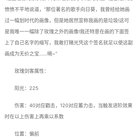
愤愤不平地说道，“那位著名的歌手向日葵，我曾经给她画
过一幅划时代的画像，但是她居然宣称我画的是垃圾!这可
是我唯一一幅除了玫瑰之外的画像!我还特意在画的下面签
上了自己名字的缩写，我敢打赌光凭这个签名就足以使这副
画成为无价之宝……嗝~”
玫瑰剑客属性：
阳光：225
伤害：40对应戳击，120对应蓄力击，当触发进阶效果
时在以上伤害上再乘以系数
位置：偏前