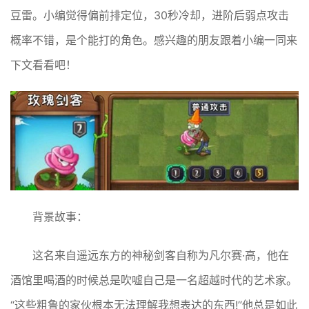
豆雷。小编觉得偏前排定位，30秒冷却，进阶后弱点攻击
概率不错，是个能打的角色。感兴趣的朋友跟着小编一同来
下文看看吧！
背景故事：
这名来自遥远东方的神秘剑客自称为凡尔赛·高，他在
酒馆里喝酒的时候总是吹嘘自己是一名超越时代的艺术家。
“这些粗鲁的家伙根本无法理解我想表达的东西!”他总是如此