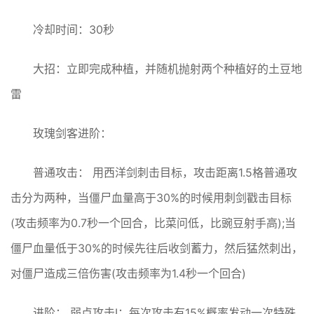
冷却时间：30秒
大招：立即完成种植，并随机抛射两个种植好的土豆地
雷
玫瑰剑客进阶：
普通攻击： 用西洋剑刺击目标，攻击距离1.5格普通攻
击分为两种，当僵尸血量高于30%的时候用刺剑戳击目标
(攻击频率为0.7秒一个回合，比菜问低，比豌豆射手高);当
僵尸血量低于30%的时候先往后收剑蓄力，然后猛然刺出，
对僵尸造成三倍伤害(攻击频率为1.4秒一个回合)
进阶： 弱点攻击I：每次攻击有15%概率发动一次特殊