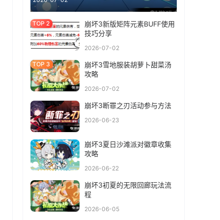
崩坏3新版矩阵元素BUFF使用
技巧分享
2026-07-02
崩坏3雪地服装胡萝卜甜菜汤
攻略
2026-07-02
崩坏3断罪之刃活动参与方法
2026-06-23
崩坏3夏日沙滩派对徽章收集
攻略
2026-06-22
崩坏3初夏的无限回廊玩法流
程
2026-06-05