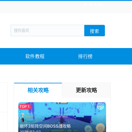
全站导航
新闻阅读
旅游出行
生活实用
社交聊天
搜索
回合网游
战棋游戏
枪战射击
模拟经营
教育教学
游戏娱乐
系统软件
素材下载
软件教程
排行榜
相关攻略
更新攻略
崩坏3矩阵空间BOSS战攻略
2026-07-02