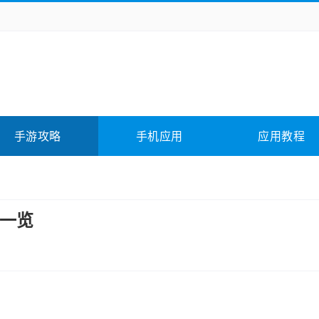
务办公
媒体影音
学习教育
拍照美颜
它游戏
冒险解谜
动作游戏
卡牌游戏
全相关
应用软件
影音软件
插件下载
手游攻略
手机应用
应用教程
合其它
软件教程
装一览