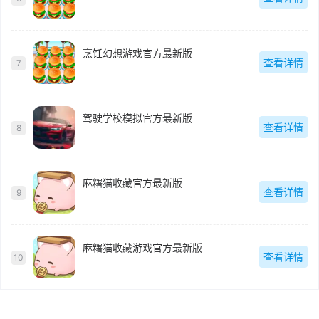
烹饪幻想游戏官方最新版
查看详情
7
驾驶学校模拟官方最新版
查看详情
8
麻糬猫收藏官方最新版
查看详情
9
麻糬猫收藏游戏官方最新版
查看详情
10