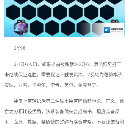
3阶段
3-1升6人口，如果之前被断就3-2升6，添加强势打工
卡继续保证连胜，需要保证不触发羁绊。2费较为强势棋子
安妮、亚索、卡蜜尔、李青、芮尔、金克丝等。
装备上有轻语后第二件输出装有啥做啥巨杀、正义、死
亡之刃都比较优质，法系装备优先合成鬼书，坦度装备反
甲、龙牙、救赎、圣盾使的誓约有啥合成啥。不要让装备躺