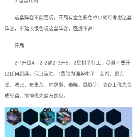
3.运营攻略
这套阵容不能强玩，开局有金色彩色卓尔就可考虑这套
阵容，不建议银色玩这套阵容，强度不高！
开局
2-1升级4，2-2或2-3升5，2星棋子打工，尽量不要开
出任何羁绊，保证连胜，1费较为强势棋子：艾希、雷克
顿、波比、布里茨、内瑟斯、泰隆、璐璐等，装备上优先合
成轻语，前排优先做石像鬼。