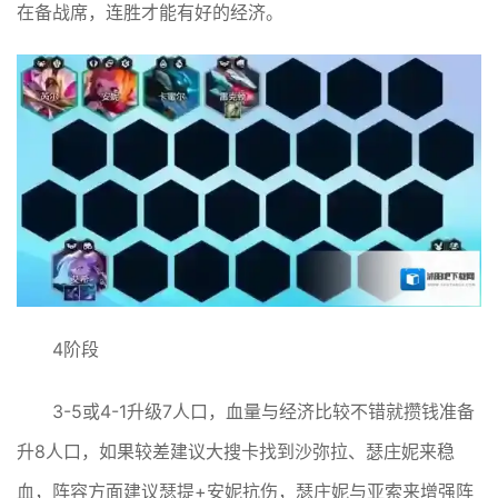
在备战席，连胜才能有好的经济。
4阶段
3-5或4-1升级7人口，血量与经济比较不错就攒钱准备
升8人口，如果较差建议大搜卡找到沙弥拉、瑟庄妮来稳
血，阵容方面建议瑟提+安妮抗伤，瑟庄妮与亚索来增强阵