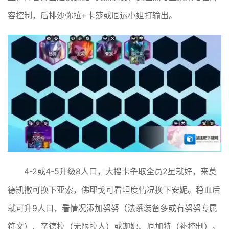
容控制，后排沙弥拉+卡莎或厄运小姐打输出。
4-2或4-5升级8人口，大搜卡争取全员2星就好，来莫
德凯撒可换下亚索，佛耶戈可看坦度情况换下安妮。稳血后
就可升9人口，看情况添加努努（法系装备多或有努努专属
符文）、辛德拉（无限拉人）或迦娜、厄加特（补控制）。