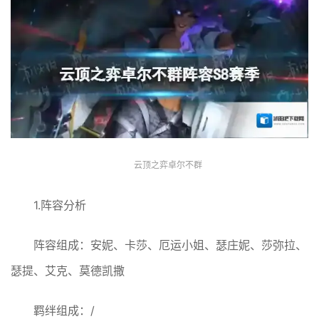
云顶之弈卓尔不群
1.阵容分析
阵容组成：安妮、卡莎、厄运小姐、瑟庄妮、莎弥拉、
瑟提、艾克、莫德凯撒
羁绊组成：/