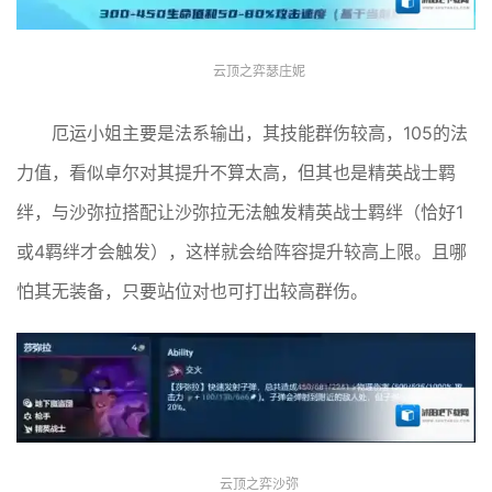
云顶之弈瑟庄妮
厄运小姐主要是法系输出，其技能群伤较高，105的法
力值，看似卓尔对其提升不算太高，但其也是精英战士羁
绊，与沙弥拉搭配让沙弥拉无法触发精英战士羁绊（恰好1
或4羁绊才会触发），这样就会给阵容提升较高上限。且哪
怕其无装备，只要站位对也可打出较高群伤。
云顶之弈沙弥