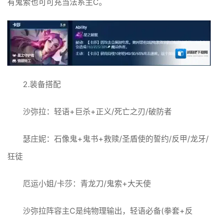
有鬼索也可可充当法系主C。
2.装备搭配
沙弥拉：轻语+巨杀+正义/死亡之刃/破防者
瑟庄妮：石像鬼+鬼书+救赎/圣盾使的誓约/反甲/龙牙/
狂徒
厄运小姐/卡莎：青龙刀/鬼索+大天使
沙弥拉阵容主C是纯物理输出，轻语必备(拳套+反