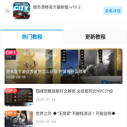
城市漂移官方最新版-v10.2
查看详情
10
热门教程
更新教程
逆水寒手游白发装扮怎么获取 时装有什么效果
2025-06-15
猎魂觉醒技能符文解锁 全技能符文NPC介绍
2025-07-14
世界之外 ◆”无限爱”不删档测试丨开服说明◆
2025-10-06