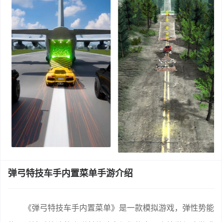
弹弓特技车手内置菜单手游介绍
《弹弓特技车手内置菜单》是一款模拟游戏，弹性势能