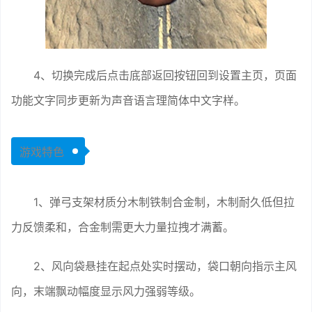
4、切换完成后点击底部返回按钮回到设置主页，页面
功能文字同步更新为声音语言理简体中文字样。
游戏特色
1、弹弓支架材质分木制铁制合金制，木制耐久低但拉
力反馈柔和，合金制需更大力量拉拽才满蓄。
2、风向袋悬挂在起点处实时摆动，袋口朝向指示主风
向，末端飘动幅度显示风力强弱等级。