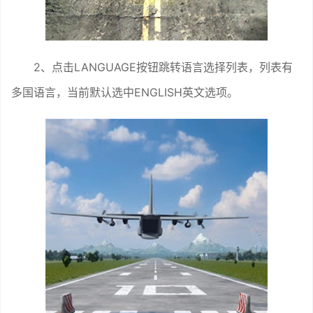
2、点击LANGUAGE按钮跳转语言选择列表，列表有
多国语言，当前默认选中ENGLISH英文选项。