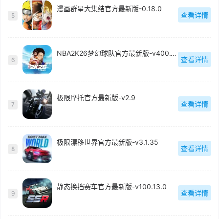
漫画群星大集结官方最新版-0.18.0
查看详情
5
NBA2K26梦幻球队官方最新版-v400.16.500817214
查看详情
6
极限摩托官方最新版-v2.9
查看详情
7
极限漂移世界官方最新版-v3.1.35
查看详情
8
静态换挡赛车官方最新版-v100.13.0
查看详情
9