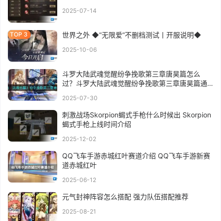
2025-07-14
世界之外 ◆”无限爱”不删档测试丨开服说明◆
2025-10-06
斗罗大陆武魂觉醒纷争挽歌第三章唐昊篇怎么
过？斗罗大陆武魂觉醒纷争挽歌第三章唐昊篇通
关攻略
2025-07-30
刺激战场Skorpion蝎式手枪什么时候出 Skorpion
蝎式手枪上线时间介绍
2025-12-02
QQ飞车手游赤城红叶赛道介绍 QQ飞车手游新赛
道赤城红叶
2025-06-12
元气封神阵容怎么搭配 强力队伍搭配推荐
2025-08-21