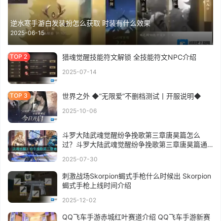
逆水寒手游白发装扮怎么获取 时装有什么效果
2025-06-15
猎魂觉醒技能符文解锁 全技能符文NPC介绍
2025-07-14
世界之外 ◆”无限爱”不删档测试丨开服说明◆
2025-10-06
斗罗大陆武魂觉醒纷争挽歌第三章唐昊篇怎么
过？斗罗大陆武魂觉醒纷争挽歌第三章唐昊篇通
关攻略
2025-07-30
刺激战场Skorpion蝎式手枪什么时候出 Skorpion
蝎式手枪上线时间介绍
2025-12-02
QQ飞车手游赤城红叶赛道介绍 QQ飞车手游新赛