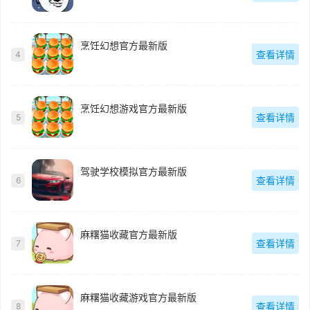
烹饪幻想官方最新版
查看详情
4
烹饪幻想游戏官方最新版
查看详情
5
驾驶学校模拟官方最新版
查看详情
6
麻糬猫收藏官方最新版
查看详情
7
麻糬猫收藏游戏官方最新版
查看详情
8