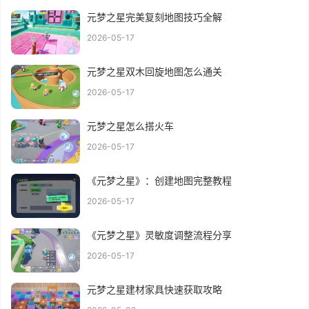
元梦之星完美复刻地图技巧全解
2026-05-17
元梦之星双木回旋地图怎么通关
2026-05-17
元梦之星怎么搭火车
2026-05-17
《元梦之星》：创建地图完整教程
2026-05-17
《元梦之星》灵敏度调整流程分享
2026-05-17
元梦之星建材家具快速获取攻略