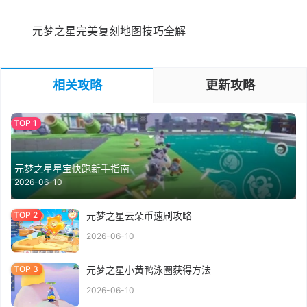
元梦之星完美复刻地图技巧全解
相关攻略
更新攻略
元梦之星星宝快跑新手指南
2026-06-10
元梦之星云朵币速刷攻略
2026-06-10
元梦之星小黄鸭泳圈获得方法
2026-06-10