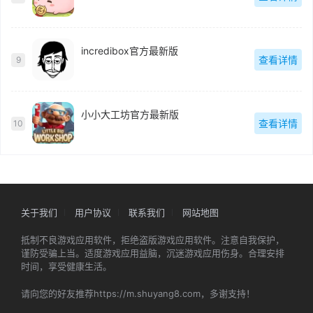
incredibox官方最新版
查看详情
9
小小大工坊官方最新版
查看详情
10
关于我们
用户协议
联系我们
网站地图
抵制不良游戏应用软件，拒绝盗版游戏应用软件。注意自我保护，
谨防受骗上当。适度游戏应用益脑，沉迷游戏应用伤身。合理安排
时间，享受健康生活。
请向您的好友推荐https://m.shuyang8.com，多谢支持！