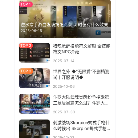
逆水寒手游白发装扮怎么获取 时装有什么效果
2025-06-15
猎魂觉醒技能符文解锁 全技能
符文NPC介绍
2025-07-14
世界之外 ◆”无限爱”不删档测
试丨开服说明◆
2025-10-06
斗罗大陆武魂觉醒纷争挽歌第
三章唐昊篇怎么过？斗罗大陆
武魂觉醒纷争挽歌第三章唐昊
2025-07-30
篇通关攻略
刺激战场Skorpion蝎式手枪什
么时候出 Skorpion蝎式手枪上
线时间介绍
2025-12-02