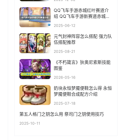
QQ飞车手游赤城红叶赛道介
绍 QQ飞车手游新赛道赤城红
叶
2025-06-12
元气封神阵容怎么搭配 强力队
伍搭配推荐
2025-08-21
《不朽箴言》狄奥尼索斯技能
图鉴
2026-05-16
奶块永恒梦魇便鞋怎么得 永恒
梦魇便鞋合成配方介绍
2025-07-18
第五人格门之钥怎么用 祭司门之钥使用技巧
2025-10-11