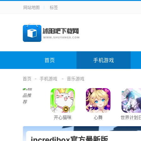
网站地图
标签
全站导航
手机应用
主题美化
其它应用
商
手机游戏
H5游戏
体育竞技
其
电脑软件
其它类别
图形软件
安
首页
手机游戏
应用教程
手游攻略
未分类
综
首页
手机游戏
音乐游戏
开心猫咪
心舞
世界计划
incredibox官方最新版