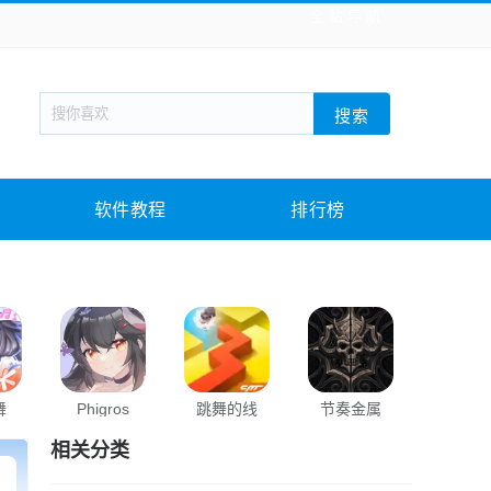
全站导航
新闻阅读
旅游出行
生活实用
社交聊天
搜索
回合网游
战棋游戏
枪战射击
模拟经营
教育教学
游戏娱乐
系统软件
素材下载
软件教程
排行榜
舞
Phigros
跳舞的线
节奏金属
Project
相关分类