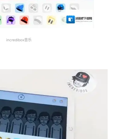
incredibox音乐