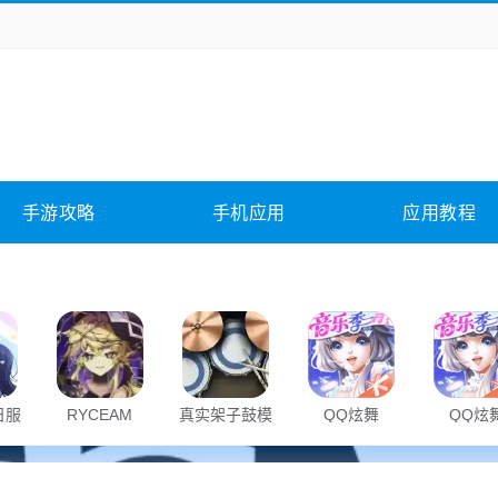
务办公
媒体影音
学习教育
拍照美颜
它游戏
冒险解谜
动作游戏
卡牌游戏
全相关
应用软件
影音软件
插件下载
手游攻略
手机应用
应用教程
合其它
软件教程
日服
RYCEAM
真实架子鼓模
QQ炫舞
QQ炫
拟器