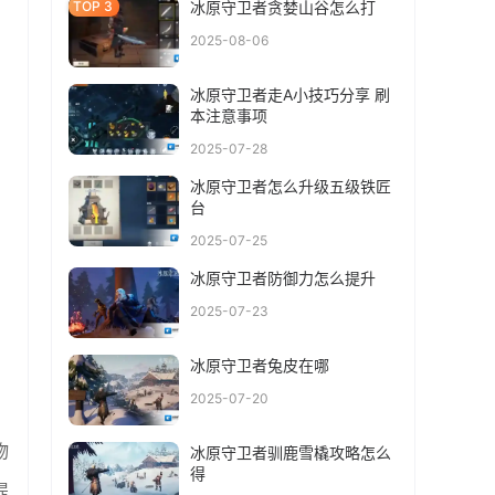
冰原守卫者贪婪山谷怎么打
2025-08-06
冰原守卫者走A小技巧分享 刷
本注意事项
2025-07-28
冰原守卫者怎么升级五级铁匠
台
2025-07-25
冰原守卫者防御力怎么提升
2025-07-23
冰原守卫者兔皮在哪
2025-07-20
物
冰原守卫者驯鹿雪橇攻略怎么
得
提