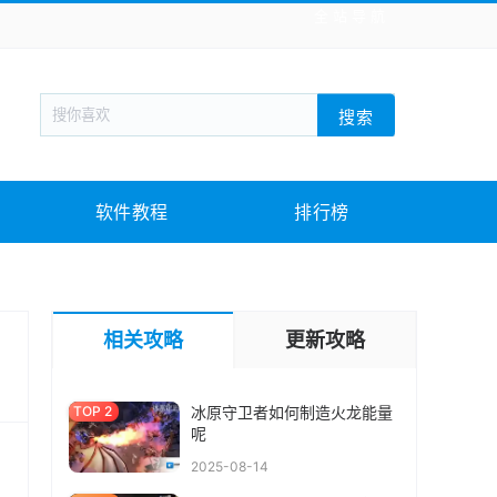
全站导航
新闻阅读
旅游出行
生活实用
社交聊天
搜索
回合网游
战棋游戏
枪战射击
模拟经营
教育教学
游戏娱乐
系统软件
素材下载
软件教程
排行榜
冰原守卫者修船手册在哪 船只有什么作用
相关攻略
更新攻略
2025-08-20
冰原守卫者如何制造火龙能量
呢
2025-08-14