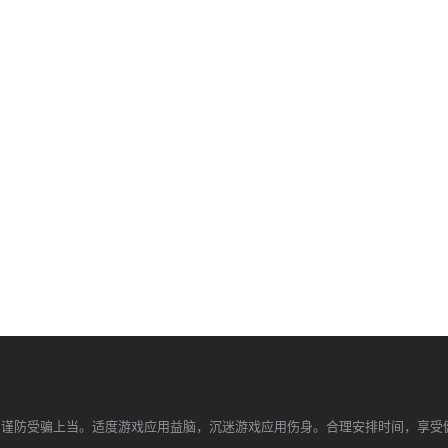
，谨防受骗上当。适度游戏应用益脑，沉迷游戏应用伤身。合理安排时间，享受