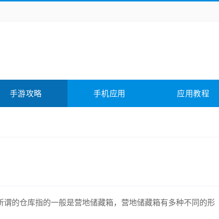
务办公
媒体影音
学习教育
拍照美颜
它游戏
冒险解谜
动作游戏
卡牌游戏
全相关
应用软件
影音软件
插件下载
手游攻略
手机应用
应用教程
合其它
软件教程
所谓的仓库指的一般是营地储藏箱，营地储藏箱有多种不同的形