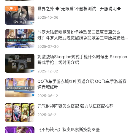
世界之外 ◆”无限爱”不删档测试丨开服说明◆
2025-10-06
斗罗大陆武魂觉醒纷争挽歌第三章唐昊篇怎么
过？斗罗大陆武魂觉醒纷争挽歌第三章唐昊篇通
关攻略
2025-07-30
刺激战场Skorpion蝎式手枪什么时候出 Skorpion
蝎式手枪上线时间介绍
2025-12-02
QQ飞车手游赤城红叶赛道介绍 QQ飞车手游新赛
道赤城红叶
2025-06-12
元气封神阵容怎么搭配 强力队伍搭配推荐
2025-08-21
《不朽箴言》狄奥尼索斯技能图鉴