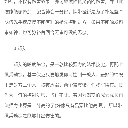
如神，不仅有伤害效果，亦可继续降低吴骑的伤害，并且此
技能能够叠加，配合钟会十分好。携带挫锐是为了补足整个
队伍先手速度慢不能有利的抢先控制对方。如果不能触发料
事如神，也可弥补首回合无事可做的无奈。
3.邓艾
邓艾的暗度陈仓，是一款比较强力的法术技能，再配上
纵兵劫掠，基本保证只要触发即可控制一款人，最好的情况
下是对方三个人一款被虚弱，两个被震慑，任我军摆布。其
作为一流的控制法师，当仁不让。有因为邓艾的武力成长再
法师力也算是十分高的了(好像只有吕蒙比他高吧)。所以带
纵兵劫掠是能够打出伤害的。