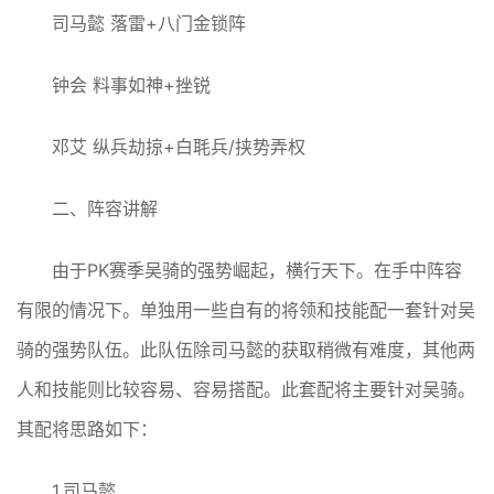
司马懿 落雷+八门金锁阵
钟会 料事如神+挫锐
邓艾 纵兵劫掠+白毦兵/挟势弄权
二、阵容讲解
由于PK赛季吴骑的强势崛起，横行天下。在手中阵容
有限的情况下。单独用一些自有的将领和技能配一套针对吴
骑的强势队伍。此队伍除司马懿的获取稍微有难度，其他两
人和技能则比较容易、容易搭配。此套配将主要针对吴骑。
其配将思路如下：
1.司马懿