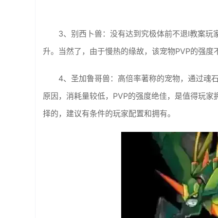
3、别西卜兽：没有达到究极体前不退I教案
升。当然了，由于慢热的缘故，该宠物PVP的强度
4、圣加鲁哥兽：高倍率著称的宠物，通过魂
原因，消耗量较低，PVP的强度绝佳，是值得玩
择的，建议有条件的玩家配置和拥有。