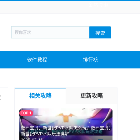
全站导航
新闻阅读
旅游出行
生活实用
社交聊天
搜索
回合网游
战棋游戏
枪战射击
模拟经营
教育教学
游戏娱乐
系统软件
素材下载
软件教程
排行榜
全
相关攻略
更新攻略
数码宝贝：新世纪PVP水队怎么玩？数码宝贝：
新世纪PVP水队玩法详解
2025-07-16