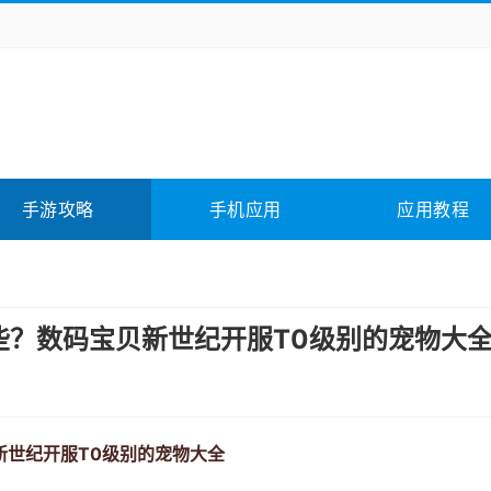
务办公
媒体影音
学习教育
拍照美颜
它游戏
冒险解谜
动作游戏
卡牌游戏
全相关
应用软件
影音软件
插件下载
手游攻略
手机应用
应用教程
合其它
软件教程
些？数码宝贝新世纪开服T0级别的宠物大
新世纪开服T0级别的宠物大全