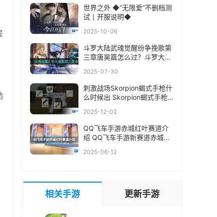
世界之外 ◆”无限爱”不删档测
试丨开服说明◆
2025-10-06
提
斗罗大陆武魂觉醒纷争挽歌第
三章唐昊篇怎么过？斗罗大陆
武魂觉醒纷争挽歌第三章唐昊
2025-07-30
篇通关攻略
刺激战场Skorpion蝎式手枪什
选
么时候出 Skorpion蝎式手枪上
线时间介绍
2025-12-02
QQ飞车手游赤城红叶赛道介
绍 QQ飞车手游新赛道赤城红
叶
2025-06-12
相关手游
更新手游