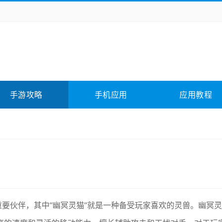
务办公
媒体影音
学习教育
拍照美颜
它游戏
冒险解谜
动作游戏
卡牌游戏
全相关
应用软件
影音软件
插件下载
手游攻略
手机应用
应用教程
合其它
软件教程
重要伙伴，其中“幽冥灵猫”就是一种备受玩家喜欢的灵兽。幽冥灵