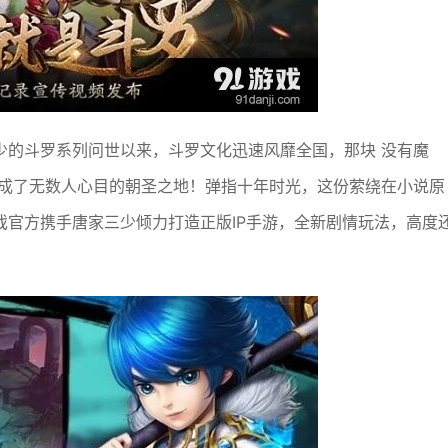
少的斗罗系列问世以来，斗罗文化迅速风靡全国，那块 没有魔
陆成了无数人心目的朝圣之地！弹指十年时光，这份萦绕在小说原
戏官方携手唐家三少倾力打造正版IP手游，全新剧情玩法，高度