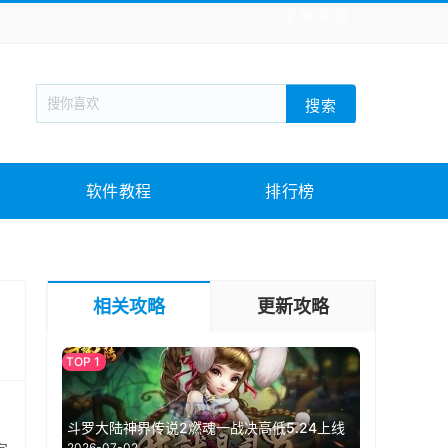
全站导航
新闻阅读
旅游出行
生活实用
社交聊天
搜索
回合网游
战棋游戏
枪战射击
模拟经营
教育教学
游戏娱乐
系统软件
素材下载
软件教程
排行榜
相关攻略
更新攻略
斗罗大陆神界传说2燃魂一战决高低5.24上线
2026-07-02