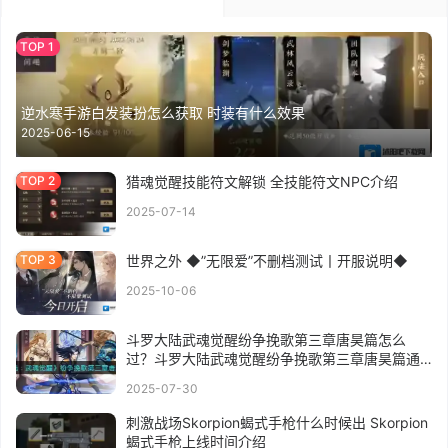
逆水寒手游白发装扮怎么获取 时装有什么效果
2025-06-15
猎魂觉醒技能符文解锁 全技能符文NPC介绍
2025-07-14
世界之外 ◆”无限爱”不删档测试丨开服说明◆
2025-10-06
斗罗大陆武魂觉醒纷争挽歌第三章唐昊篇怎么
过？斗罗大陆武魂觉醒纷争挽歌第三章唐昊篇通
关攻略
2025-07-30
刺激战场Skorpion蝎式手枪什么时候出 Skorpion
蝎式手枪上线时间介绍