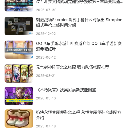
过？斗罗大陆武魂觉醒纷争挽歌第三章唐昊篇通
关攻略
2025-07-30
刺激战场Skorpion蝎式手枪什么时候出 Skorpion
蝎式手枪上线时间介绍
2025-12-02
QQ飞车手游赤城红叶赛道介绍 QQ飞车手游新赛
道赤城红叶
2025-06-12
元气封神阵容怎么搭配 强力队伍搭配推荐
2025-08-21
《不朽箴言》狄奥尼索斯技能图鉴
2026-05-16
奶块永恒梦魇便鞋怎么得 永恒梦魇便鞋合成配方
介绍
2025-07-18