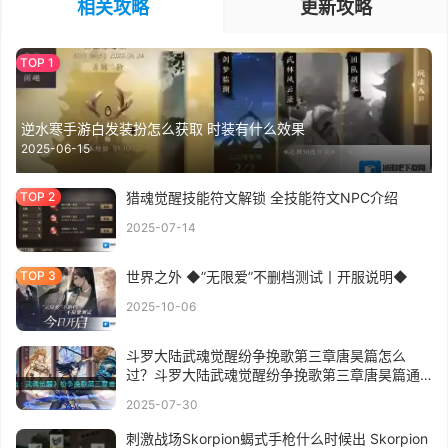
相关攻略
更新攻略
逆水寒手游白发装扮怎么获取 时装有什么效果
2025-06-15
猎魂觉醒技能符文解锁 全技能符文NPC介绍
2025-07-14
世界之外 ◆”无限爱”不删档测试丨开服说明◆
2025-10-06
斗罗大陆武魂觉醒纷争挽歌第三章唐昊篇怎么
过？斗罗大陆武魂觉醒纷争挽歌第三章唐昊篇通
关攻略
2025-07-30
刺激战场Skorpion蝎式手枪什么时候出 Skorpion