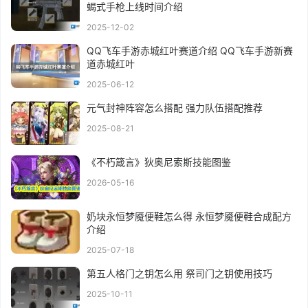
蝎式手枪上线时间介绍
2025-12-02
QQ飞车手游赤城红叶赛道介绍 QQ飞车手游新赛
道赤城红叶
2025-06-12
元气封神阵容怎么搭配 强力队伍搭配推荐
2025-08-21
《不朽箴言》狄奥尼索斯技能图鉴
2026-05-16
奶块永恒梦魇便鞋怎么得 永恒梦魇便鞋合成配方
介绍
2025-07-18
第五人格门之钥怎么用 祭司门之钥使用技巧
2025-10-11