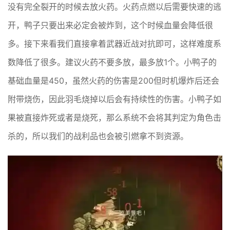
没有完全裂开的时候去放火药。火药点燃以后需要快速的逃
开，鸭子只要出来必定会被炸到，这个时候血量会降低很
多。接下来看我们直接拿着武器近战对抗即可，这样难度系
数降低了很多。建议火药不要多放，最多放1个。小鸭子的
基础血量是450，虽然火药的伤害是200但时机爆炸后还会
附带烧伤，因此羽毛烧掉以后会有持续性的伤害。小鸭子如
果被直接炸死或者是烧死，那么系统不会将其判定为角色击
杀的，所以我们的战利品也会被引燃拿不到资源。