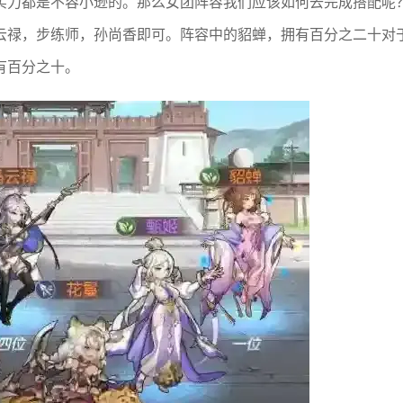
实力都是不容小逊的。那么女团阵容我们应该如何去完成搭配呢
云禄，步练师，孙尚香即可。阵容中的貂蝉，拥有百分之二十对
有百分之十。