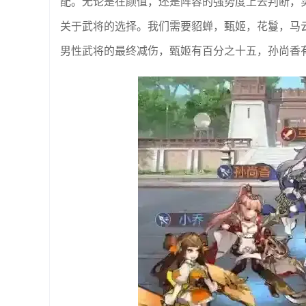
配。无论是在颜值，还是阵容的强势度上去判断，
关于武将的选择。我们需要貂蝉，甄姬，花鬘，马
男性武将的最终减伤，甄姬有百分之十五，孙尚香