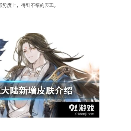
强势度上，得到不错的表现。