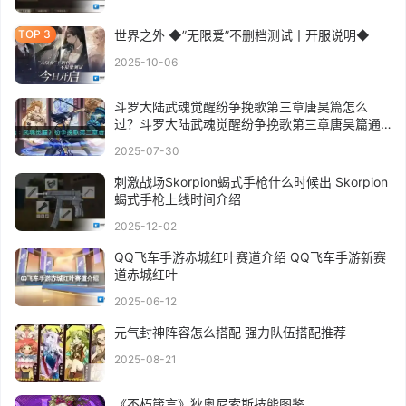
世界之外 ◆”无限爱”不删档测试丨开服说明◆
2025-10-06
斗罗大陆武魂觉醒纷争挽歌第三章唐昊篇怎么
过？斗罗大陆武魂觉醒纷争挽歌第三章唐昊篇通
关攻略
2025-07-30
刺激战场Skorpion蝎式手枪什么时候出 Skorpion
蝎式手枪上线时间介绍
2025-12-02
QQ飞车手游赤城红叶赛道介绍 QQ飞车手游新赛
道赤城红叶
2025-06-12
元气封神阵容怎么搭配 强力队伍搭配推荐
2025-08-21
《不朽箴言》狄奥尼索斯技能图鉴