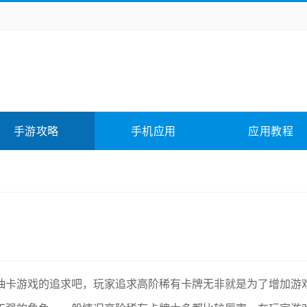
务办公
媒体影音
学习教育
拍照美颜
它游戏
冒险解谜
动作游戏
卡牌游戏
全相关
应用软件
影音软件
插件下载
手游攻略
手机应用
应用教程
合其它
软件教程
抽卡游戏的追求吧，玩家追求高阶稀有卡牌无非就是为了增加游