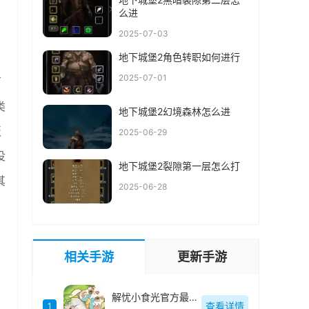
么进
2025-07-03
地下城堡2角色转职如何进行
2025-07-01
有
类
地下城堡2幻境森林怎么进
板
2025-06-29
没
地下城堡2裂隙第一层怎么打
其
2025-06-28
相关手游
更新手游
解忧小食光官方最新版
查看详情
1