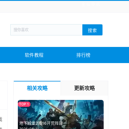
全站导航
新闻阅读
旅游出行
生活实用
社交聊天
搜索
回合网游
战棋游戏
枪战射击
模拟经营
教育教学
游戏娱乐
系统软件
素材下载
软件教程
排行榜
相关攻略
更新攻略
戏
地下城堡2图16开荒阵容
2025-08-11