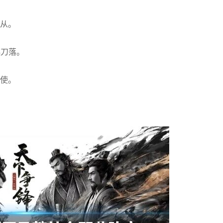
义从。
起刀落。
上使。