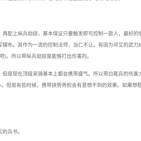
，再配上纵兵劫掠，基本保证只要触发即可控制一款人，最好的
军摆布。其作为一流的控制法师，当仁不让。有因为邓艾的武力
吧)。所以带纵兵劫掠是能够打出伤害的。
。但是现在顶级吴骑基本上都会携带盛气。所以带白毦兵的伤害
不多。但是有些时候，携带挟势弄权会有意想不到的效果。如果想
实的兵书。