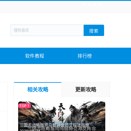
全站导航
新闻阅读
旅游出行
生活实用
社交聊天
搜索
回合网游
战棋游戏
枪战射击
模拟经营
教育教学
游戏娱乐
系统软件
素材下载
软件教程
排行榜
相关攻略
更新攻略
三国志战略版司马懿钟会邓艾玩法指南
2026-06-24