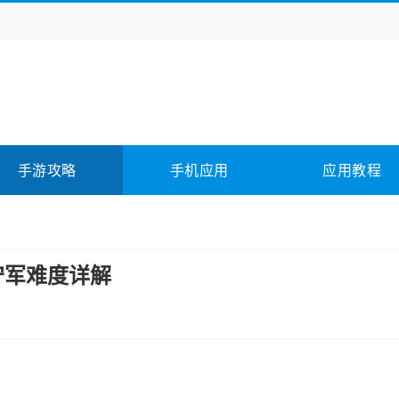
务办公
媒体影音
学习教育
拍照美颜
它游戏
冒险解谜
动作游戏
卡牌游戏
全相关
应用软件
影音软件
插件下载
手游攻略
手机应用
应用教程
合其它
软件教程
守军难度详解