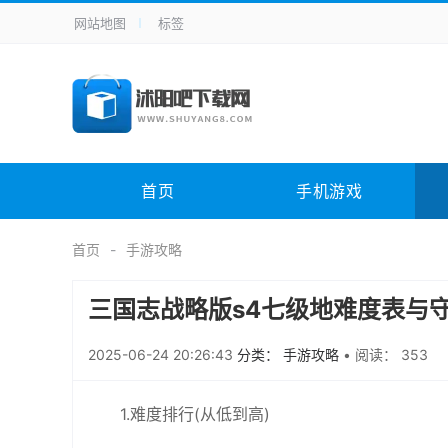
网站地图
标签
全站导航
手机应用
主题美化
其它应用
商
手机游戏
H5游戏
体育竞技
其
电脑软件
其它类别
图形软件
安
首页
手机游戏
应用教程
手游攻略
未分类
综
首页
手游攻略
三国志战略版s4七级地难度表与
2025-06-24 20:26:43
分类： 手游攻略
•
阅读： 353
1.难度排行(从低到高)