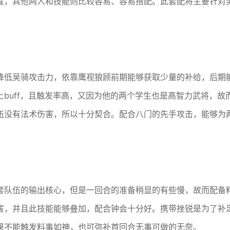
度，其他两人和技能则比较容易、容易搭配。此套配将主要针对
降低吴骑攻击力，依靠鹰视狼顾前期能够获取少量的补给，后期
buff，且触发率高，又因为他的两个学生也是高智力武将，故
伍没有法术伤害，所以十分契合。配合八门的先手攻击，能够为
套队伍的输出核心，但是一回合的准备稍显的有些慢，故而配备
害，并且此技能能够叠加，配合钟会十分好。携带挫锐是为了补
果不能触发料事如神，也可弥补首回合无事可做的无奈。