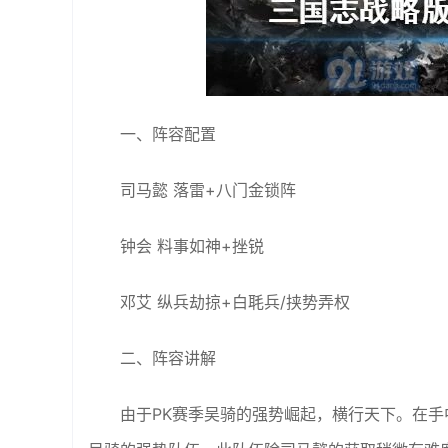
一、阵容配置
司马懿 落雷+八门金锁阵
钟会 料事如神+挫锐
邓艾 纵兵劫掠+白毦兵/挟势弄权
二、阵容讲解
由于PK赛季吴骑的强势崛起，横行天下。在