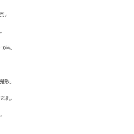
火势。
凤。
勇飞燕。
面楚歌。
藏玄机。
见。