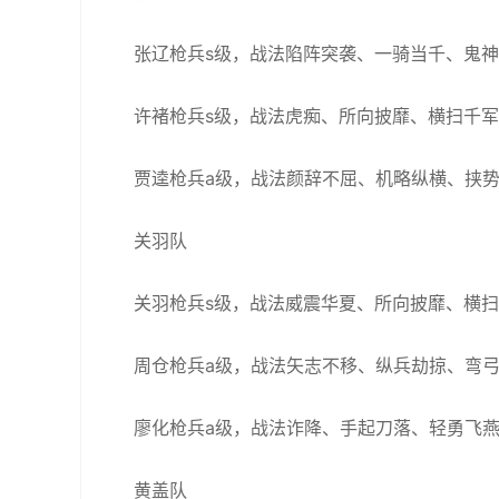
张辽枪兵s级，战法陷阵突袭、一骑当千、鬼
许褚枪兵s级，战法虎痴、所向披靡、横扫千
贾逵枪兵a级，战法颜辞不屈、机略纵横、挟
关羽队
关羽枪兵s级，战法威震华夏、所向披靡、横
周仓枪兵a级，战法矢志不移、纵兵劫掠、弯
廖化枪兵a级，战法诈降、手起刀落、轻勇飞
黄盖队