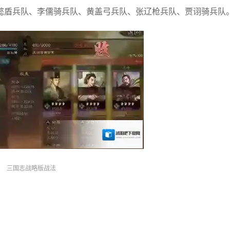
懿盾兵队、李儒骑兵队、黄盖弓兵队、张辽枪兵队、贾诩骑兵队
三国志战略版战法