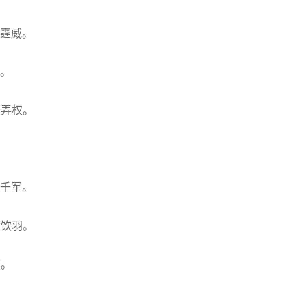
神霆威。
军。
势弄权。
扫千军。
弓饮羽。
燕。