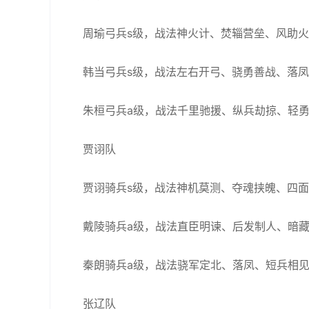
周瑜弓兵s级，战法神火计、焚辎营垒、风助
韩当弓兵s级，战法左右开弓、骁勇善战、落
朱桓弓兵a级，战法千里驰援、纵兵劫掠、轻
贾诩队
贾诩骑兵s级，战法神机莫测、夺魂挟魄、四
戴陵骑兵a级，战法直臣明谏、后发制人、暗
秦朗骑兵a级，战法骁军定北、落凤、短兵相
张辽队