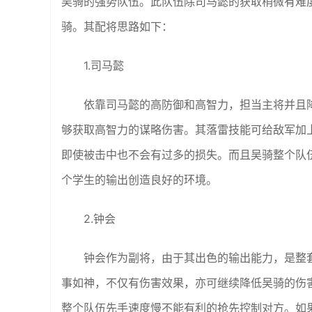
吴骑的强势队伍。此队伍除司马懿的获取稍微有难
骑。其配将思路如下：
1.司马懿
依靠司马懿的高防御和高智力，担当主将并且
够获取高智力的谋略伤害。其落雷技能可给敌军加上
即使被击中也不会有过多的损失。而且吴骑整个队
个学生的输出创造良好的环境。
2.钟会
钟会作为副将，由于其出色的输出能力，是整
事如神，不仅有伤害效果，亦可继续降低吴骑的伤
整个队伍先手速度慢不能有利的抢先控制对方。如