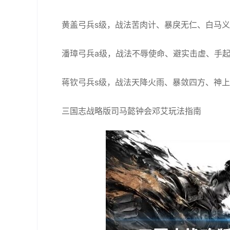
黄盖弓兵s级，战法苦肉计、暴戾无仁、白马
潘璋弓兵a级，战法不辱使命、避实击虚、手
蒋钦弓兵s级，战法天降火雨、暴敛四方、神
三国志战略版司马懿钟会邓艾玩法指南