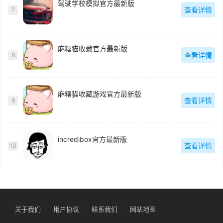
驾驶学校模拟官方最新版
查看详情
7
麻糬猫收藏官方最新版
查看详情
8
麻糬猫收藏游戏官方最新版
查看详情
9
incredibox官方最新版
查看详情
10
关于我们
用户协议
联系我们
网站地图