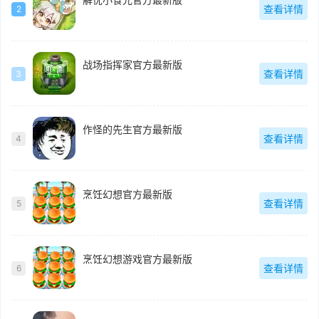
查看详情
2
战场指挥家官方最新版
查看详情
3
作怪的先生官方最新版
查看详情
4
烹饪幻想官方最新版
查看详情
5
烹饪幻想游戏官方最新版
查看详情
6