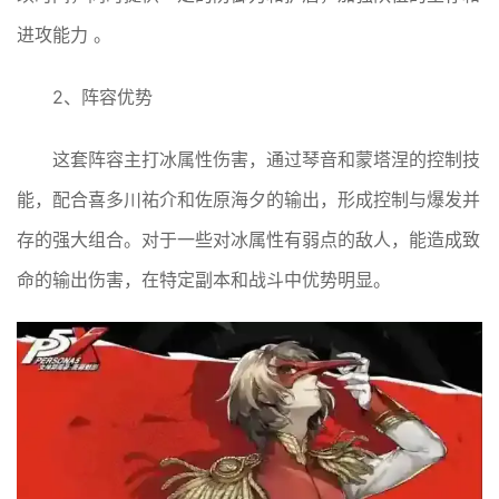
进攻能力 。
2、阵容优势
这套阵容主打冰属性伤害，通过琴音和蒙塔涅的控制技
能，配合喜多川祐介和佐原海夕的输出，形成控制与爆发并
存的强大组合。对于一些对冰属性有弱点的敌人，能造成致
命的输出伤害，在特定副本和战斗中优势明显。