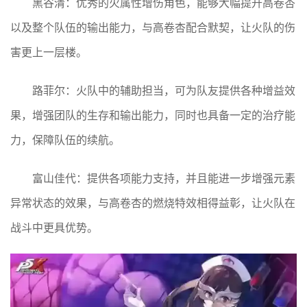
黑谷清：优秀的火属性增伤角色，能够大幅提升高卷杏
以及整个队伍的输出能力，与高卷杏配合默契，让火队的伤
害更上一层楼。
路菲尔：火队中的辅助担当，可为队友提供各种增益效
果，增强团队的生存和输出能力，同时也具备一定的治疗能
力，保障队伍的续航。
富山佳代：提供各项能力支持，并且能进一步增强元素
异常状态的效果，与高卷杏的燃烧特效相得益彰，让火队在
战斗中更具优势。