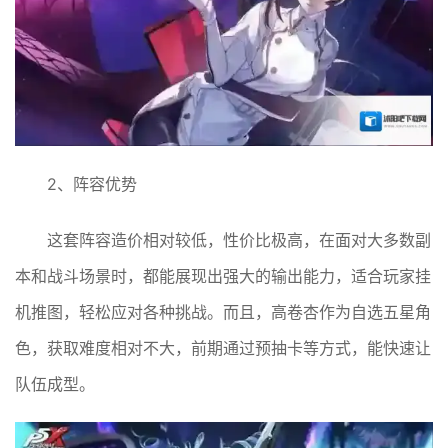
2、阵容优势
这套阵容造价相对较低，性价比极高，在面对大多数副
本和战斗场景时，都能展现出强大的输出能力，适合玩家挂
机推图，轻松应对各种挑战。而且，高卷杏作为自选五星角
色，获取难度相对不大，前期通过预抽卡等方式，能快速让
队伍成型。