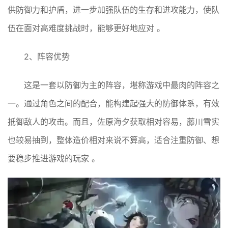
供防御力和护盾，进一步加强队伍的生存和进攻能力，使队
伍在面对高难度挑战时，能够更好地应对 。
2、阵容优势
这是一套以防御为主的阵容，堪称游戏中最肉的阵容之
一。通过角色之间的配合，能构建起强大的防御体系，有效
抵御敌人的攻击。而且，佐原海夕获取相对容易，藤川雪实
也较易抽到，整体造价相对来说不算高，适合注重防御、想
要稳步推进游戏的玩家 。