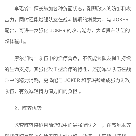
李瑶铃：擅长施加各种负面状态，削弱敌人的防御和攻
击力，同时还能增强队友在战斗初期的爆发力，与 JOKER
配合，可进一步强化 JOKER 的攻击能力，大幅提升队伍的
整体输出。
摩尔加纳：队伍中的治疗角色，不仅能为队友提供持续
的生命支持，其强化攻击型治疗的特性，还能减少队伍在战
斗中的精力消耗，更适配与 JOKER 和李瑶铃组成强力进攻
队伍，有效减轻精力值方面的负担 。
2、阵容优势
这套阵容堪称目前游戏中的最强配队之一，在高难本等
挑战性较高的战斗场景中表现卓越。通过三人的协同作战，