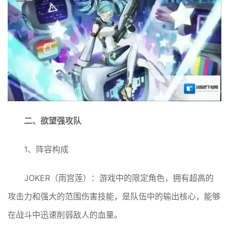
二、欲望强攻队
1、阵容构成
JOKER（雨宫莲）：游戏中的限定角色，拥有超高的
攻击力和强大的范围伤害技能，是队伍中的输出核心，能够
在战斗中迅速削弱敌人的血量。